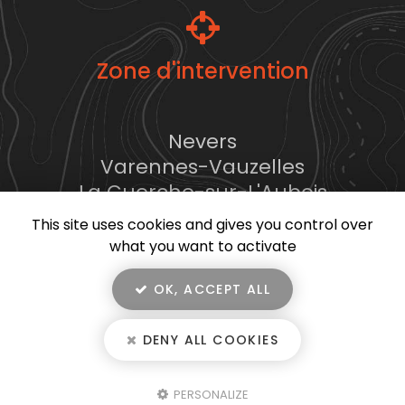
Zone d'intervention
Nevers
Varennes-Vauzelles
La Guerche-sur-L'Aubois
...
This site uses cookies and gives you control over
what you want to activate
OK, ACCEPT ALL
En savoir +
DENY ALL COOKIES
Benoit Cyprès, entreprise de terrassement
à Nevers
Mentions légales
-
Plan du site
-
Liens utiles
-
Secteur
-
Cookies
Benoit Cyprès
PERSONALIZE