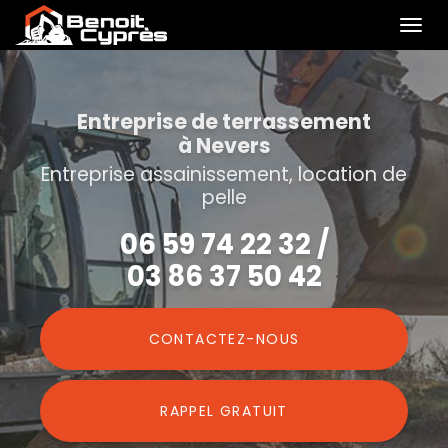
Togg
navi
Aller
au
contenu
Entreprise de terrassement
à Nevers
principal
Entreprise assainissement, location de
pelle
06 59 74 22 32
/
03 86 37 50 42
CONTACTEZ-
NOUS
RAPPEL GRATUIT