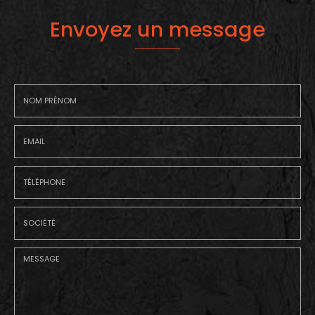
Envoyez un message
Nom
-
Prénom
Email
:
:
*
*
Tél.
:
*
Société
: