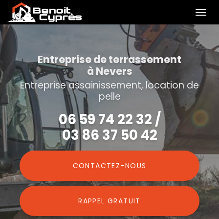
Togg
navi
Aller
au
contenu
Entreprise de terrassement
à Nevers
principal
Entreprise assainissement, location de
pelle
06 59 74 22 32
/
03 86 37 50 42
CONTACTEZ-
NOUS
RAPPEL GRATUIT