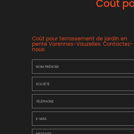
Coût po
Coût pour terrassement de jardin en
pente Varennes-Vauzelles.
Contactez-
nous
Nom
&
Prénom
Société
*
:
Téléphone
E-