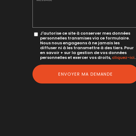
mail
*
Message
J'autorise ce site à conserver mes données
personnelles transmises via ce formulaire.
:
Nous nous engageons à ne jamais les
diffuser ni à les transmettre à des tiers. Pour
*
en savoir + sur la gestion de vos données
personnelles et exercer vos droits,
cliquez-ici
.
Acceptation
RGPD
ENVOYER MA DEMANDE
*