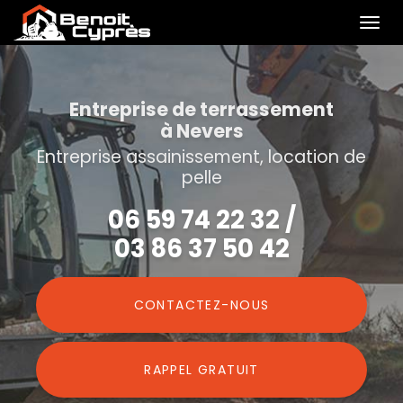
Togg
navi
Aller
au
contenu
Entreprise de terrassement
à Nevers
principal
Entreprise assainissement, location de
pelle
06 59 74 22 32
/
03 86 37 50 42
CONTACTEZ-
NOUS
RAPPEL GRATUIT