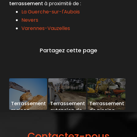
terrassement
à proximité de :
La Guerche-sur-l'Aubois
Nevers
Varennes-Vauzelles
Terrassement
Terrassement
Terrassement
maison
extension de
de piscine
terrain en
bâtiment
pente
Contactez-nous