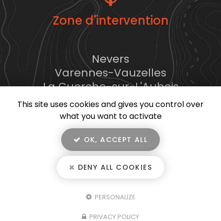
Zone d'intervention
Nevers
Varennes-Vauzelles
La Guerche-sur-L'Aubois
...
This site uses cookies and gives you control over
what you want to activate
OK, ACCEPT ALL
En savoir +
DENY ALL COOKIES
Benoit Cyprès, entreprise de terrassement
à Nevers
Mentions légales
-
Plan du site
-
Liens utiles
-
Secteur
-
Cookies
Benoit Cyprès
PERSONALIZE
Création et référencement de site Internet
PRIVACY POLICY
Demande de Devis
Fermer