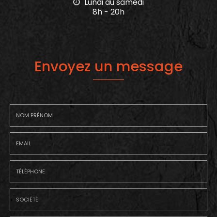
Lundi au samedi
8h - 20h
Envoyez un message
Nom
-
Prénom
Email
:
:
*
*
Tél.
:
*