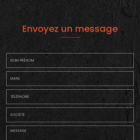
Envoyez un message
Nom
-
Prénom
Email
:
:
*
*
Tél.
:
*
Société
: