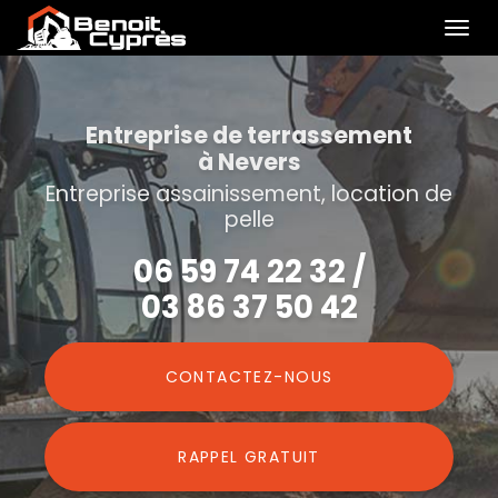
Togg
navi
Aller
au
contenu
Entreprise de terrassement
à Nevers
principal
Entreprise assainissement, location de
pelle
06 59 74 22 32
/
03 86 37 50 42
CONTACTEZ-
NOUS
RAPPEL GRATUIT