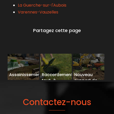
La Guerche-sur-l'Aubois
Varennes-Vauzelles
Assainissement
Raccordement
Nouveau
tout-à-
support de
l'égout
communication
web
Contactez-nous